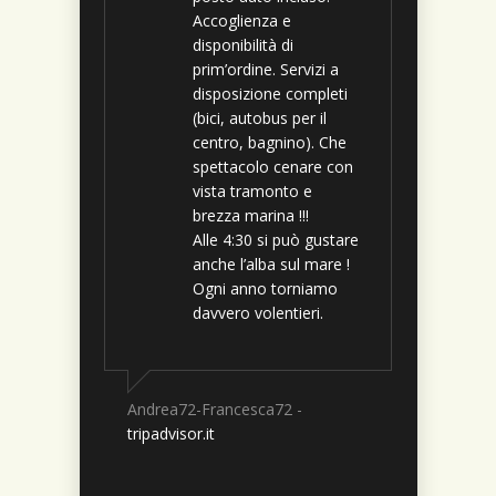
Televisione in camera
gentilezza e la
Accoglienza e
e in sala. BAlconi
cordialità fanno da
disponibilità di
amplissimi che danno
sovrano. Il proprietario
prim’ordine. Servizi a
sul mare….bravi,
del residence è stato
disposizione completi
bravissmi!!!!!!
davvero gentile,
(bici, autobus per il
ospitale e sempre
centro, bagnino). Che
Consiglio sulle
disponibile nel
spettacolo cenare con
camere:
Tutte le
consigliarci itinerari
vista tramonto e
stanze sono verso
mare…tutte belle
quando non si poteva
brezza marina !!!
andare in spiaggia per
Alle 4:30 si può gustare
colpa del brutto
anche l’alba sul mare !
tempo. Davvero
Ogni anno torniamo
tripadvisor.it
un’ospitalità
davvero volentieri.
eccezionale,
sicuramente lo
consiglieremo e ci
ritorneremo se
Andrea72-Francesca72 -
soggiorneremo di
tripadvisor.it
nuovo a Senigallia.