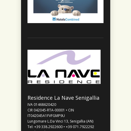
Residence La Nave Senigallia
IVA 01468620420
CIR 042045-RTA-00001 • CIN
IT042045A1FVFGMP9U
Lungomare L.Da Vinci 13, Senigallia (AN)
Tel:
+39 338.2922600
•
+39 071.7922292