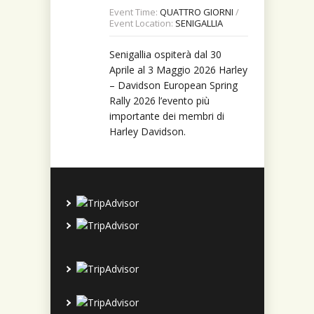
Location:
SENIGALLIA
Event Time:
QUATTRO GIORNI
/
Event Location:
SENIGALLIA
Anche quest’anno Senigallia
Senigallia ospiterà dal 30
ospiterà dal 31 Luglio al 9
Aprile al 3 Maggio 2026 Harley
Agosto 2026 il più grande
– Davidson European Spring
festival europeo di musica e
Rally 2026 l’evento più
cultura dell’America anni ’40 e
importante dei membri di
’50
Harley Davidson.